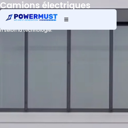
Camions électriques
Rechargez rapidement tout type de camion au
dépôt : jusqu’à plusieurs véhicules en 2 h, bientôt 1
h selon la technologie.