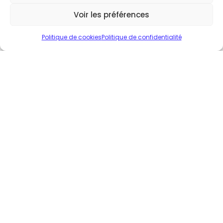
Voir les préférences
Politique de cookies
Politique de confidentialité
Stockage d’énergie Star H-Plus
Cabinet de stockage d’énergie permettant d’obtenir
une forte puissance de recharge malgré une faible
puissance de votre compteur électrique au dépôt.
Découvrir ➤
Explorer
Nos autres catégories