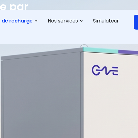
e par
s de recharge
Nos services
Simulateur
éléctrique