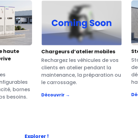
e haute
St
Chargeurs d’atelier mobiles
Drive
St
Rechargez les véhicules de vos
de
clients en atelier pendant la
les
dé
maintenance, la préparation ou
nfigurables
ha
le carrossage.
cité, bornes
Dé
Découvrir →
vos besoins.
Explorer !