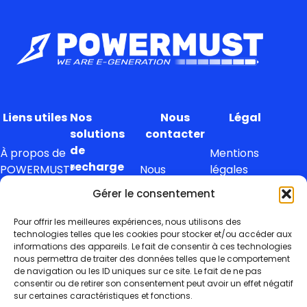
Liens utiles
Nos
Nous
Légal
solutions
contacter
de
À propos de
Mentions
recharge
POWERMUST®
Nous
légales
envoyer un
Gérer le consentement
Nos services
Par type de
mail
Confidentialité
véhicule
Pour offrir les meilleures expériences, nous utilisons des
Nous
Cookies
technologies telles que les cookies pour stocker et/ou accéder aux
informations des appareils. Le fait de consentir à ces technologies
Par type de
téléphoner
nous permettra de traiter des données telles que le comportement
station
de navigation ou les ID uniques sur ce site. Le fait de ne pas
Nous suivre
consentir ou de retirer son consentement peut avoir un effet négatif
sur certaines caractéristiques et fonctions.
Par secteur