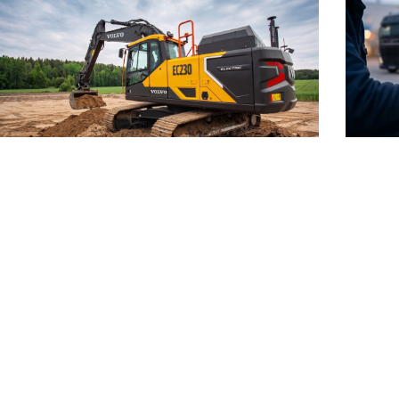
Conces
Travaux publics
industr
Rechargez vos engins ou véhicules sur
Recharg
chantier ou au dépôt avec nos stations
nos sta
mobiles de 250 à 1 000 kWh.
d’atelie
Découvrir →
Découvr