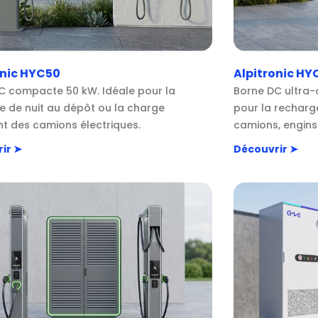
onic HYC50
Alpitronic HY
C compacte 50 kW. Idéale pour la
Borne DC ultra-
e de nuit au dépôt ou la charge
pour la recharg
nt des camions électriques.
camions, engins o
ir ➤
Découvrir ➤