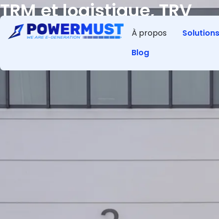
TRM et logistique, TRV
Profitez d’une recharge puissante et simple pour camio
À propos
Solution
cars grâce à nos stations conteneurisées.
Blog