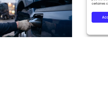
certaines c
Ac
sions et garages, carrossiers
iels
ez les véhicules de vos clients avec
tions conteneurisées et chargeurs
r.
ir →