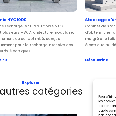
onic HYC1000
Stockage d’én
 de recharge DC ultra-rapide MCS
Cabinet de stoc
t plusieurs MW. Architecture modulaire,
d’obtenir une f
ement au sol optimisé, conçue
malgré une faib
quement pour la recharge intensive des
électrique au dé
urds électriques.
ir ➤
Découvrir ➤
Explorer
autres catégories
Pour offrir
les cookies
de consenti
que le comp
pas consent